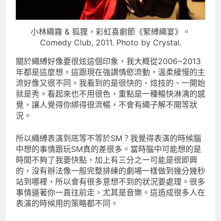
小林繩霧 & 狐狸，彩虹喜劇節《緊縛繩宴》。
Comedy Club, 2011. Photo by Crystal.
關於繩縛好像要很炫這個印象，我大概從2006~2013
年都是這麼想。這跟現在強調情慾流動，溫柔緩慢的主
流好像又很不同。我看到的是很快的、炫技的、一開始
就是秀。看起來也不用很色，重點是一種暢快淋漓的感
覺，讓人覺得你綁得很流暢，不會有繩子解不開等狀
況。
所以繩縛表演到底等不等於SM？我覺得表演的時候腦
中想的事情跟玩SM真的差很多。當時腦中可能想的是
時間不夠了我要快點，加上有三分之一可能是很即興
的，沒有辦法像一般完整排練的劇場一樣做到幾分幾秒
站到哪裡，所以會有很多意想不到的狀況要處理。很多
事情逼著你一直往前走，尤其是音樂。這造成很多人在
表演的時候用的策略都不同。