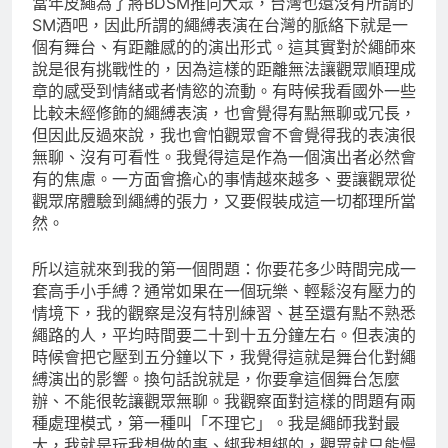
當年皮繩為了將BDSM推向大眾，台灣也還沒有所謂的
SM酒吧，因此所謂的繩縛表演在台灣的脈絡下就是一
個有舞台、有距離感的的演出形式。這其實對於繩師來
說是很有挑戰性的，因為這樣的距離無法讓觀眾順理成
章的感受到情緒或者情慾的流動。有時候我看國外一些
比較未經修飾的繩縛表演，也會覺得有點無聊或冗長，
但因此反過來說，我也會怕觀眾會不會覺得我的表演很
無聊、沒有可看性。我覺得這是作為一個演出者必然會
有的焦慮。一方面會擔心的事情越來越多、要讓觀眾從
觀眾席體驗到繩縛的張力，又要假裝成這一切都理所當
然。
所以這就來到我的第一個問題：你要花多少時間完成一
套高手小手縛？通常如果在一個玩樂、輕鬆沒有壓力的
情境下，我的觀察是沒有特別練習、甚至還有點不熟悉
繩路的人，平均時間要二十到十五分鐘左右。但表演的
時候會把它壓到五分鐘以下，我覺得這就是舞台化對繩
縛演出的影響。換句話說就是，你要拿這個舞台怎麼
辦、不能很乾讓觀眾無聊。我觀察面對這樣的問題有兩
種處理模式，第一種叫「不理它」。我是繩師我對最
大，我就是玩我想做的事、綁我想綁的，觀眾就只能慢