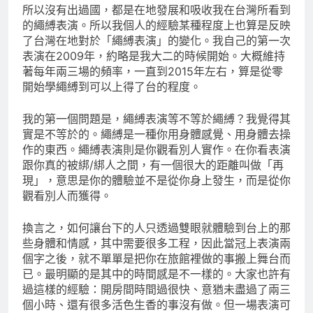
所以沒有出過國，都是在地發展和吸收我在台灣所看到
的繩縛表演。所以我個人的經驗某種程度上也算是反映
了台灣在地對於「繩縛表演」的變化。我自己的第一次
表演在2009年，約略是我大二的時候開始。大概維持
著每年兩三場的頻率，一直到2015年左右，算是從零
開始學繩縛到可以上得了台的程度。
我的第一個問題是，繩縛表演等不等於繩縛？我覺得其
實是不等於的。繩縛是一種你用身體感覺、用身體去操
作的東西。繩縛表演則是你觀看別人實作。在你看表演
跟你真的被綁/綁人之間，有一個很大的距離叫做「再
現」，意思是你的體驗並不是從你身上發生，而是從你
觀看別人而獲得。
換言之，如何讓台下的人只透過雙眼就體驗到台上的那
些身體和情感，其中需要很多工程，因此當冠上表演兩
個字之後，就不單單是把你在旅館裡做的事搬上舞台而
已。最明顯的是其中的時間感是不一樣的。大家也許有
過這樣的經驗：開房間時間過很快、意猶未盡過了兩三
個小時、還有很多活色生香的事沒有做。但一場表演可