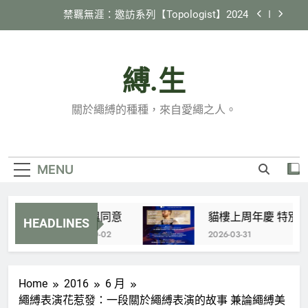
Skip
2024 縄紋 in 臺灣
to
content
《縛生講座》#22 日本繩縛社群跑跳生存報告
縛.生
貓樓上周年慶 特別企劃 X 國際邀約計劃
【Tamandua】
禁羈無涯：邀訪系列【Topologist】2024
關於繩縛的種種，來自愛繩之人。
2024 縄紋 in 臺灣
《縛生講座》#22 日本繩縛社群跑跳生存報告
MENU
協商與同意
貓樓上周年慶 特別企劃 X 國
HEADLINES
2023-10-02
2026-03-31
Home
2016
6 月
繩縛表演花惹發：一段關於繩縛表演的故事 兼論繩縛美