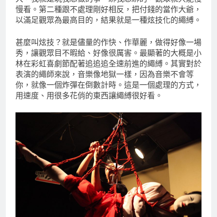
慢看。第二種跟不處理剛好相反，把付錢的當作大爺，
以滿足觀眾為最高目的，結果就是一種炫技化的繩縛。
甚麼叫炫技？就是儘量的作快、作華麗，做得好像一場
秀，讓觀眾目不暇給、好像很厲害。最顯著的大概是小
林在彩虹喜劇節配著追追追全速前進的繩縛。其實對於
表演的繩師來說，音樂像地獄一樣，因為音樂不會等
你，就像一個炸彈在倒數計時。這是一個處理的方式，
用速度、用很多花俏的東西讓繩縛很好看。