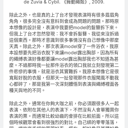
de Zuvia & Cybil. 《舞動繩姬》, 2009.
除此之外，也是真的上了台才發現表演時有很多眉眉角
角角，很多完全沒有意料到會成為問題的問題。那時原
本想像的設計是，表演中我要把model的髮簪拆下來。
但我上了台才忽然發現：我不會拆髮簪、我從來沒拆過
這個東西。那時才意識到很多事情沒有自己想像中那麼
天真。除此之外，那次表演model穿了一件浴衣，我原
本設想要先把浴衣脫下來讓model露出胸部，因為所有
的繩縛表演好像都要讓model露出胸部我也不知道為甚
麼。不過那時我一扯那件浴衣的領口我就立刻發現第二
件悲慘的事情，就是浴衣其實難拆。我原本想像它是很
寬鬆好脫的衣服，但那天一扯發現那件衣服聞風不動我
心都碎了，那是我第一次深刻體悟到表演與繩縛裡面各
種天與地的不同。
除此之外，通常在你夠大咖之前，你必須跟很多人一起
表演、依附在其他人的表演下，不然沒有人會單獨買你
表演的票。而通常比較幼齒的會排在比較前面，所以這
個時候觀眾會看到很強烈的對比。自己綁的零零落落，