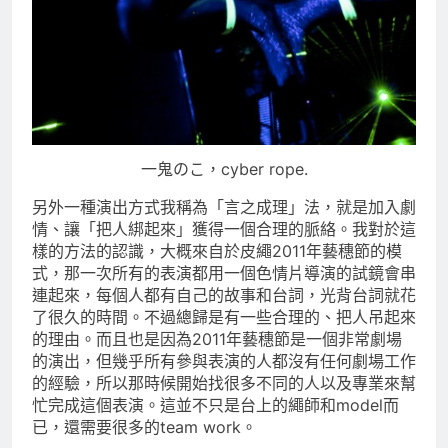
一鬼のこ，cyber rope.
另外一種演出方式我稱為「言之成理」法，就是加入劇
情、讓「把人綁起來」獲得一個合理的脈絡。我對於這
樣的方法的認識，大概來自於皮繩2011年藝穗節的模
式，那一次所有的表演都用一個色情片導演的試鏡會串
連起來，每個人都有自己的故事和台詞，光背台詞就花
了很久的時間。不過總歸是有一些合理的、把人吊起來
的理由。而且也是因為2011年藝穗節是一個非常劇場
的演出，但幾乎所有參與表演的人都沒有任何劇場工作
的經驗，所以那時候開始找很多不同的人以及專業來幫
忙完成這個表演。這並不只是台上的繩師和model而
已，還需要很多的team work。