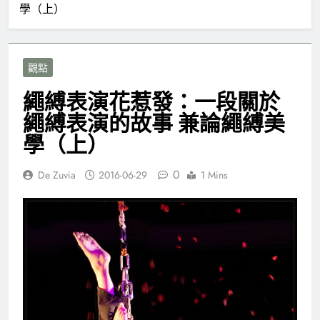
學（上）
觀點
繩縛表演花惹發：一段關於
繩縛表演的故事 兼論繩縛美
學（上）
0
De Zuvia
2016-06-29
1 Mins