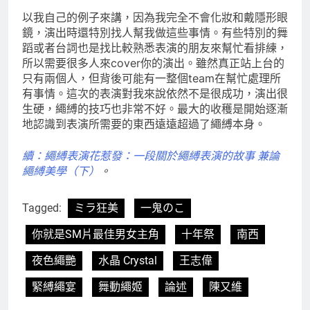
以我自己的例子來講，因為我完全不會化妝和戴隱形眼
鏡，演出時還特別找人幫我做這些事情。有些特別的舞
蹈或者台詞也是找比較熟悉表演的朋友來幫忙看排練，
所以需要很多人來cover你的演出。雖然真正站上台的
只有兩個人，但背後可能有一整個team在幫忙處理所
有事情。這次的表演對我來說依然不是很成功，演出很
生硬，繩縛的技巧也非常不好。最大的收穫是開始逐漸
地認識到表演所需要的東西遠遠超過了繩縛本身。
續：繩縛表演花惹發：一段關於繩縛表演的故事 兼論
繩縛美學（下）
。
Tagged:
ミラ狂美
一鬼のこ
你就是SM片最佳男女主角
十年祭
南西
夜色繩艷
水晶 Crystal
王志偉
緊縛繩宴
舞動繩姬
論述
陳又維