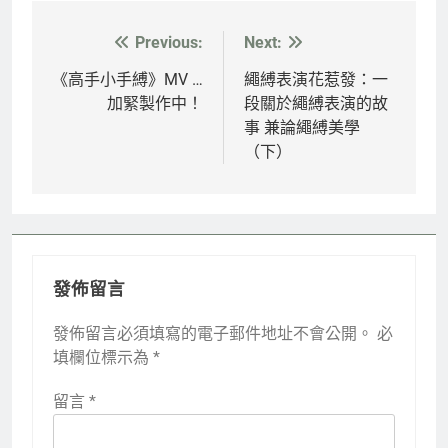
Previous:
Next:
文
章
《高手小手縛》MV …
繩縛表演花惹發：一
加緊製作中！
段關於繩縛表演的故
導
事 兼論繩縛美學
覽
（下）
發佈留言
發佈留言必須填寫的電子郵件地址不會公開。
必
填欄位標示為
*
留言
*