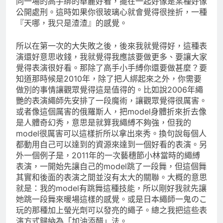
同一場的高手綁的華麗好看，擺在一起好像是某種好像
公開處刑。這時如果你很玻璃心就會覺得很挫折，一種
『天哪，我只是渣渣』的感覺。
所以在第一次的大失敗之後，後來我就覺得好，這種表
演還好意思收錢，我就覺得我應該要做更多、要讓大家
覺得表演很好看。那除了高手小手縛你還要做甚麼？要
知道那時候是2010年，除了把人綁起來之外，你需要
做別的事情讓觀眾覺得這是值得的。比如說2006年繩
艷的表演繩師先安排了一段魔術，讓觀眾覺得很厲害。
或者像這個厲害的俄羅斯人，把model身體折來折去像
是人體奇幻秀，意思是就算我繩縛不夠強，但我的
model很厲害可以這樣折所以拿出來秀。換句說每個人
都動用自己可以達到的資源來達到一個好看的表演。另
外一個例子是，2011年的一次藝穗節小林當時的繩縛
表演，一開始先讓自己的model跳了一段舞，但這個舞
其實和後面的表演之間並沒有太大的關聯。大概的意思
就是：我的model有跳舞這種技能，所以剛好我就先讓
她跳一段舞來暖場這樣的感覺。或是日本繩師一鬼のこ
玩的那種加上螢光劑可以發亮的繩子。總之我把這些表
演方式歸納為「加油添醋」法。