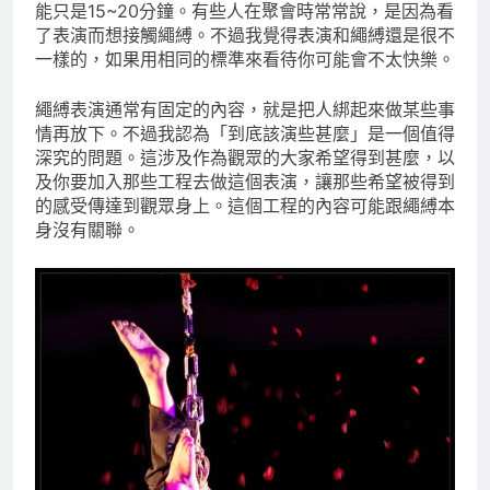
能只是15~20分鐘。有些人在聚會時常常說，是因為看
了表演而想接觸繩縛。不過我覺得表演和繩縛還是很不
一樣的，如果用相同的標準來看待你可能會不太快樂。
繩縛表演通常有固定的內容，就是把人綁起來做某些事
情再放下。不過我認為「到底該演些甚麼」是一個值得
深究的問題。這涉及作為觀眾的大家希望得到甚麼，以
及你要加入那些工程去做這個表演，讓那些希望被得到
的感受傳達到觀眾身上。這個工程的內容可能跟繩縛本
身沒有關聯。