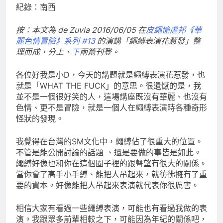
紀錄：南西
按：本文為 de Zuvia 2016/06/05 在
皮繩愉虐邦《華
麗色情冒險》系列 #13
的演講「繩縛表演花惹發」整
理而成，分上、
下
兩篇刊登。
各位好我是小D，今天的講題就是繩縛表演花惹發，也
就是「WHAT THE FUCK」的意思。很遺憾的是，我
並不是一個很好笑的人，這場講座既沒有華麗、也沒有
色情、更不是冒險，就是一個人在繩縛表演時各種奇形
怪狀的發現。
我覺得在台灣的SM文化中，繩縛佔了很重大的位置。
不管是能公開討論的話題 、還是要做的事皆是如此。
繩縛好像也和你在這個圈子裡的跟聲望有很大的關係。
當你會了高手小手縛、能把人吊起來，就彷彿擁有了重
要的資本。好像能把人吊起來表演就代表你很厲害。
相信大家有看過一些繩縛表演，可能也有看過我做的表
演。我跟眾多前輩相較之下，可能因為年紀的關係吧，