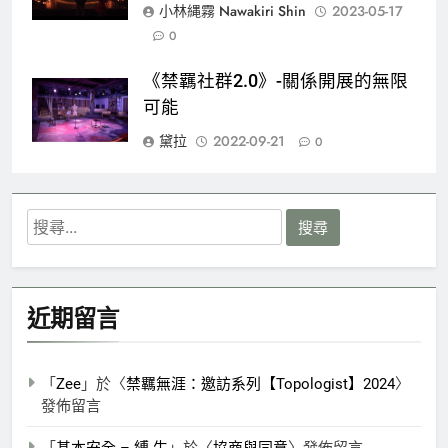
小林縄霧 Nawakiri Shin
2023-05-17
0
《禁羈社群2.0》-關係開展的無限
可能
黛拉
2022-09-21
0
搜
尋
關
鍵
近期留言
字:
「
Zee
」於〈
禁羈無涯：邀訪系列【Topologist】2024
〉
發佈留言
「
基本安全 – 縛.生
」於〈
協商與同意
〉發佈留言