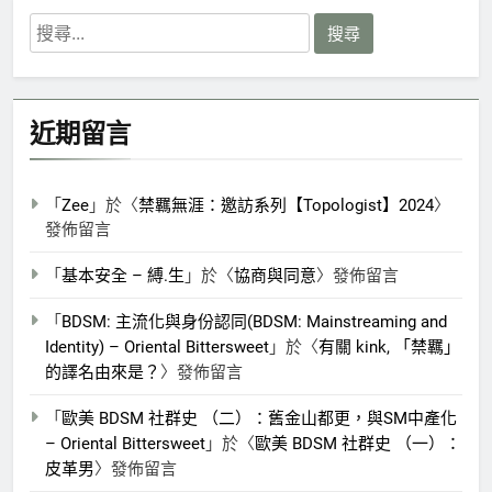
搜
尋
關
鍵
近期留言
字:
「
Zee
」於〈
禁羈無涯：邀訪系列【Topologist】2024
〉
發佈留言
「
基本安全 – 縛.生
」於〈
協商與同意
〉發佈留言
「
BDSM: 主流化與身份認同(BDSM: Mainstreaming and
Identity) – Oriental Bittersweet
」於〈
有關 kink, 「禁羈」
的譯名由來是？
〉發佈留言
「
歐美 BDSM 社群史 （二）：舊金山都更，與SM中產化
– Oriental Bittersweet
」於〈
歐美 BDSM 社群史 （一）：
皮革男
〉發佈留言