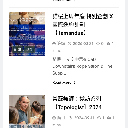
貓樓上周年慶 特別企劃 X
國際邀約計劃
【Tamandua】
漉露
2026-03-31
0
1
新聞
活動
mins
貓樓上 & 空中畫布Cats
Downstairs Rope Salon & The
Susp…
Read More
禁羈無涯：邀訪系列
【Topologist】2024
縛.生
2024-09-11
1
1
mins