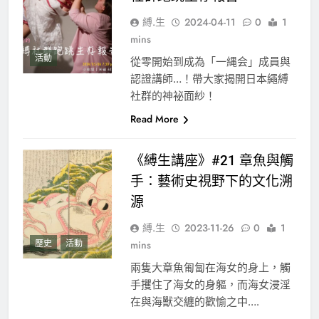
縛.生
2024-04-11
0
1
mins
活動
從零開始到成為「一縄会」成員與
認證講師…！帶大家揭開日本繩縛
社群的神祕面紗！
Read More
《縛生講座》#21 章魚與觸
手：藝術史視野下的文化溯
源
縛.生
2023-11-26
0
1
歷史
活動
mins
兩隻大章魚匍匐在海女的身上，觸
手攫住了海女的身軀，而海女浸淫
在與海獸交纏的歡愉之中….