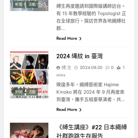
新聞
活動
縛生再度邀請到國際級講師訪台。
有 15 年教學經驗的 Topologist 正
在全球旅行，探訪世界各地繩縛社
群…
Read More
2024 縄紋 in 臺灣
縛.生
2024-08-20
0
1
mins
暌違多年，繩縛藝術家 Hajime
Kinoko 將在 2024 年 9 月再度來
新聞
活動
到臺灣，攜手五組豪華演者、共…
Read More
《縛生講座》#22 日本繩縛
社群跑跳生存報告