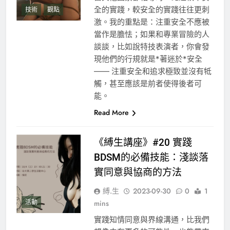
全的實踐，較安全的實踐往往更刺
技術
觀點
激。我的重點是：注重安全不應被
當作是膽怯；如果和專業冒險的人
談談，比如說特技表演者，你會發
現他們的行規就是*著迷於*安全
—— 注重安全和追求極致並沒有牴
觸，甚至應該是前者使得後者可
能。
Read More
《縛生講座》#20 實踐
BDSM的必備技能：淺談落
實同意與協商的方法
縛.生
2023-09-30
0
1
活動
mins
實踐知情同意與界線溝通，比我們