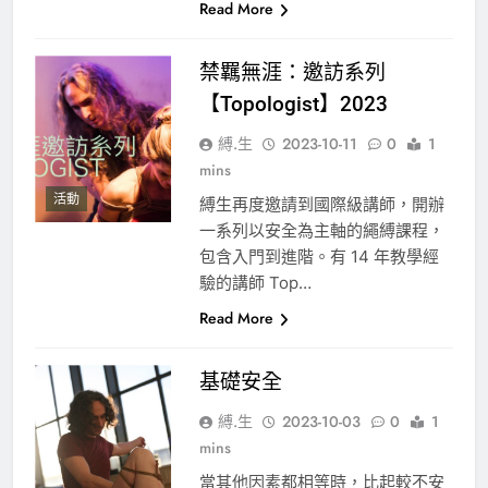
Read More
禁羈無涯：邀訪系列
【Topologist】2023
縛.生
2023-10-11
0
1
mins
活動
縛生再度邀請到國際級講師，開辦
一系列以安全為主軸的繩縛課程，
包含入門到進階。有 14 年教學經
驗的講師 Top…
Read More
基礎安全
縛.生
2023-10-03
0
1
mins
當其他因素都相等時，比起較不安