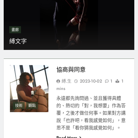
畫廊
縛文字
協商與同意
縛.生
2023-10-02
1
1
mins
永遠都先詢問過、並且獲得具體
的、熱切的「對，我想要」作為答
技術
觀點
覆，之後才做任何事。如果對方講
說「也許吧，看我感覺如何」，意
思不是「看你猜我感覺如何」。
Read More