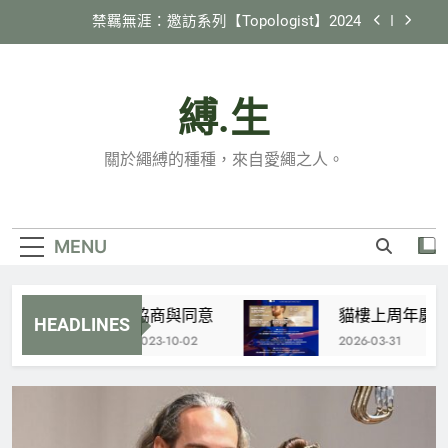
Skip
禁羈無涯：邀訪系列【Topologist】2024
to
content
2024 縄紋 in 臺灣
縛.生
《縛生講座》#22 日本繩縛社群跑跳生存報告
貓樓上周年慶 特別企劃 X 國際邀約計劃
關於繩縛的種種，來自愛繩之人。
【Tamandua】
禁羈無涯：邀訪系列【Topologist】2024
2024 縄紋 in 臺灣
MENU
《縛生講座》#22 日本繩縛社群跑跳生存報告
協商與同意
貓樓上周年慶 特別企
HEADLINES
2023-10-02
2026-03-31