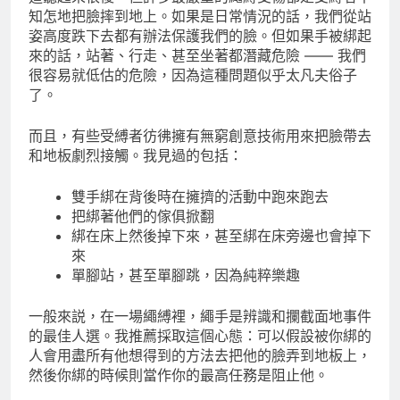
知怎地把臉摔到地上。如果是日常情況的話，我們從站
姿高度跌下去都有辦法保護我們的臉。但如果手被綁起
來的話，站著、行走、甚至坐著都潛藏危險 —— 我們
很容易就低估的危險，因為這種問題似乎太凡夫俗子
了。
而且，有些受縛者彷彿擁有無窮創意技術用來把臉帶去
和地板劇烈接觸。我見過的包括：
雙手綁在背後時在擁擠的活動中跑來跑去
把綁著他們的傢俱掀翻
綁在床上然後掉下來，甚至綁在床旁邊也會掉下
來
單腳站，甚至單腳跳，因為純粹樂趣
一般來説，在一場繩縛裡，繩手是辨識和攔截面地事件
的最佳人選。我推薦採取這個心態：可以假設被你綁的
人會用盡所有他想得到的方法去把他的臉弄到地板上，
然後你綁的時候則當作你的最高任務是阻止他。