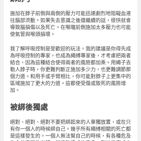
施加在脖子前側與兩側的壓力可能迅速劇烈地阻礙血液
往腦部流動。如果失去意識之後還繼續的話，很快就會
導致腦損傷以及死亡。在喉嚨前側施加太多壓力也可能
使氣管與喉頭損壞。
我了解呼吸控制是受歡迎的玩法。我的建議是你得先成
為呼吸控制的專家，也成為繩縛專家後，才考慮把兩者
結合，因為這種結合使得兩者的風險都加乘。用繩子去
勒人脖子時，你更難判斷正施加多少力，也更難調節那
個力道。和用手或手臂相比，你可能對脖子上更集中的
區域施加了更大的力道。這都使受傷或致死的風險增
加。
被綁後獨處
絕對、絕對、絕對不要把綁起來的人單獨放置，或在只
有你一個人的時候綁自己。幾乎所有繩縛相關的死亡都
是這樣發生的。一個人無法幫自己的時候，有各種危及