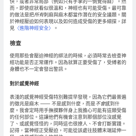
快，或者非常局部（例如只有手掌的一側覺得麻）。然
而，即使症狀看似很溫和，神經也有可能受傷。最可靠
的做法是把
所有
刺麻與麻木都當作潛在的安全議題。關
於神經壓迫如何表現以及如何造成受傷的更多細探，詳
見
〈進階神經安全〉
。
檢查
使用那些會壓迫神經的綁法的時候，必須時常去檢查神
經功能是否正常運作。因為就算正要受傷了，受縛者的
身體也不一定會發出警訊。
對於感覺神經
表淺的感覺神經受傷特別難提早發現，因為它們最普遍
的徵兆是麻木 —— 不是感到什麼，而是
不會
感到什
麼。我會定時用手撫摸夥伴身上我擔心可能有這類受傷
的任何部位。這讓他們有機會注意到那個部位沒感覺
了、或感覺怪怪的，同時這也很撩人、不會打斷實踐。
記得，當神經正受壓迫，可能從該處往肢體末端延伸一