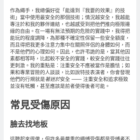
作為繩手，我總偏好從「能達到『我要的效果』的技
術」當中使用最安全的那個技術；情況越安全，我越能
專注於和我的夥伴連結，也越感受到把他們推向極限邊
緣的自由。在一場有無法預期的危險的實踐中，我得把
能玩的程度調降，為那種不確定性保留一些安全額度，
而且得把我更多注意力集中在關照伴侶的身體如何，而
不是他們的心理如何。因此，也許弔詭的是，當其他因
素都相等時，比起較不安全的實踐，較安全的實踐往往
更刺激。我的重點是：注重安全不應被當作是膽怯；如
果和專業冒險的人談談，比如說特技表演者，你會發現
他們的行規就是
著迷於
安全 —— 注重安全和追求極致
並沒有牴觸，甚至應該是前者使得後者可能。
常見受傷原因
臉去找地板
這聽起來很傻，但許多最嚴重的繩縛受傷都是受縛者不