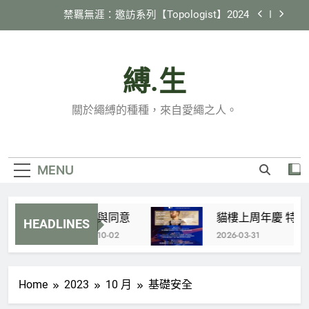
Skip
禁羈無涯：邀訪系列【Topologist】2024
to
content
2024 縄紋 in 臺灣
《縛生講座》#22 日本繩縛社群跑跳生存報告
縛.生
貓樓上周年慶 特別企劃 X 國際邀約計劃
關於繩縛的種種，來自愛繩之人。
【Tamandua】
禁羈無涯：邀訪系列【Topologist】2024
2024 縄紋 in 臺灣
MENU
《縛生講座》#22 日本繩縛社群跑跳生存報告
協商與同意
貓樓上周年慶 特別企劃 
HEADLINES
2023-10-02
2026-03-31
Home
2023
10 月
基礎安全