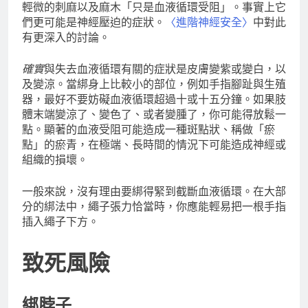
輕微的刺麻以及麻木「只是血液循環受阻」。事實上它
們更可能是神經壓迫的症狀。
〈進階神經安全〉
中對此
有更深入的討論。
確實
與失去血液循環有關的症狀是皮膚變紫或變白，以
及變涼。當綁身上比較小的部位，例如手指腳趾與生殖
器，最好不要妨礙血液循環超過十或十五分鐘。如果肢
體末端變涼了、變色了、或者變腫了，你可能得放鬆一
點。顯著的血液受阻可能造成一種斑點狀、稱做「瘀
點」的瘀青，在極端、長時間的情況下可能造成神經或
組織的損壞。
一般來說，沒有理由要綁得緊到截斷血液循環。在大部
分的綁法中，繩子張力恰當時，你應能輕易把一根手指
插入繩子下方。
致死風險
綁脖子