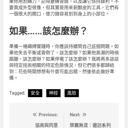
果你用割繩刀，記得要練習過，以及讓它保持鋒利。不
要買成外型很像，但其實是用來剝獸皮的工具，它們有
一個很大的開口，使刀鋒容易割到身上的小部位。
如果……該怎麼辦？
準備一場繩縛實踐時，你應該持續問自己這個問題。如
果他失去平衡或昏倒了，該怎麼辦？如果他高潮的時候
踢腿，該怎麼辦？如果停電了該怎麼辦？我將再多談談
與特定技術相關的特定危險情況，但它們很多都歸結
到：花些時間想想有什麼可能出錯，然後依此做好準
備。
Tagged:
安全
神經
風險
Previous:
Next:
文
章
協商與同意
禁羈無涯：邀訪系列