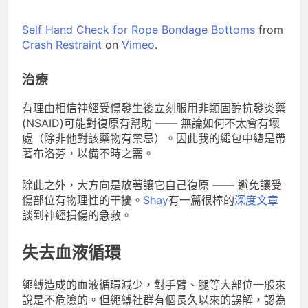
Self Hand Check for Rope Bondage Bottoms
from
Crash Restraint
on
Vimeo
.
治療
有理由相信神經受傷發生後立刻服用非類固醇抗發炎藥
(NSAID)可能對復原有幫助 —— 無論如何不太會有壞
處（除非他對該藥物有禁忌）。因此我的繩包中總是帶
著布洛芬，以備不時之需。
除此之外，大方向是放著讓它自己復原 —— 避免讓受
傷部位有物理性的干擾。
Shay
有一篇很棒的
深度文章
談到神經損傷的急救。
失去血液循環
繩縛造成的血液循環減少，對手臂、腿等大部位一般來
說是不危險的。但繩縛社群有個長久以來的誤解，認為