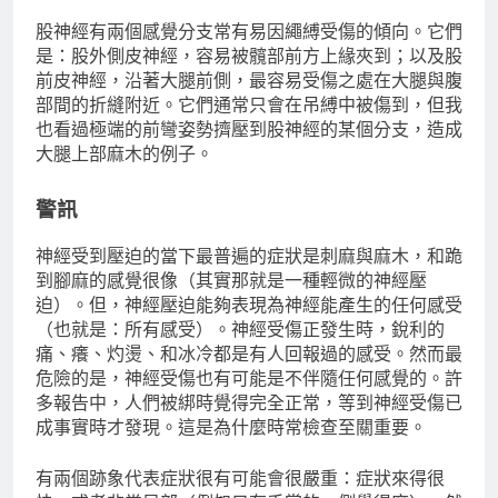
股神經有兩個感覺分支常有易因繩縛受傷的傾向。它們
是：股外側皮神經，容易被髖部前方上緣夾到；以及股
前皮神經，沿著大腿前側，最容易受傷之處在大腿與腹
部間的折縫附近。它們通常只會在吊縛中被傷到，但我
也看過極端的前彎姿勢擠壓到股神經的某個分支，造成
大腿上部麻木的例子。
警訊
神經受到壓迫的當下最普遍的症狀是刺麻與麻木，和跪
到腳麻的感覺很像（其實那就是一種輕微的神經壓
迫）。但，神經壓迫能夠表現為神經能產生的任何感受
（也就是：所有感受）。神經受傷正發生時，銳利的
痛、癢、灼燙、和冰冷都是有人回報過的感受。然而最
危險的是，神經受傷也有可能是不伴隨任何感覺的。許
多報告中，人們被綁時覺得完全正常，等到神經受傷已
成事實時才發現。這是為什麼時常檢查至關重要。
有兩個跡象代表症狀很有可能會很嚴重：症狀來得很