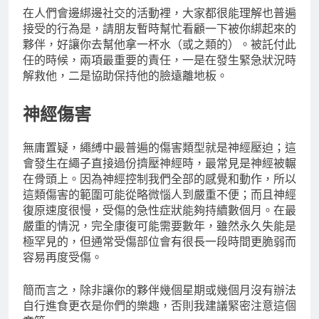
在人們會邊綁邊社交的活動裡，大家都很能理解也普遍
接受的行為是，請朋友暫時幫忙看顧一下被你綁起來的
夥伴，好讓你去幫他拿一杯水（或之類的）。被託付此
任的時候，兩項最重要的責任，一是在發生緊急狀況時
解救他，二是協助保持他的臉遠離地板。
神經傷害
無庸置疑，繩縛中最普遍的傷害類型就是神經壓迫；這
會發生在繩子直接過份擠壓神經時，最常見是神經被輾
在骨頭上。因為神經控制我們全部的感覺和動作，所以
這類傷害的範圍可能從略微惱人到嚴重不便；而且神經
復原速度很慢，受傷的急性症狀能夠持續數個月。在最
嚴重的情況，完全康復可能需要數年，雖然永久失能是
極罕見的，但通常受傷部位會有很長一段時間更脆弱而
容易再度受傷。
簡而言之，除非讓你的夥伴幾個星期或幾個月沒有辦法
自行進食更衣是你們的樂趣，否則我建議緊密注意這個