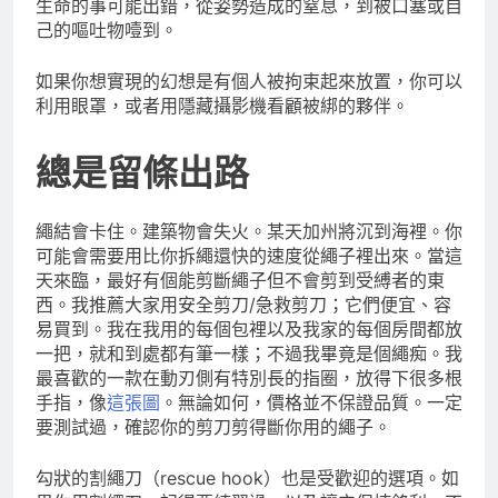
生命的事可能出錯，從姿勢造成的窒息，到被口塞或自
己的嘔吐物噎到。
如果你想實現的幻想是有個人被拘束起來放置，你可以
利用眼罩，或者用隱藏攝影機看顧被綁的夥伴。
總是留條出路
繩結會卡住。建築物會失火。某天加州將沉到海裡。你
可能會需要用比你拆繩還快的速度從繩子裡出來。當這
天來臨，最好有個能剪斷繩子但不會剪到受縛者的東
西。我推薦大家用安全剪刀/急救剪刀；它們便宜、容
易買到。我在我用的每個包裡以及我家的每個房間都放
一把，就和到處都有筆一樣；不過我畢竟是個繩痴。我
最喜歡的一款在動刃側有特別長的指圈，放得下很多根
手指，像
這張圖
。無論如何，價格並不保證品質。一定
要測試過，確認你的剪刀剪得斷你用的繩子。
勾狀的割繩刀（rescue hook）也是受歡迎的選項。如