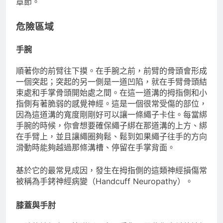
章節。
危險區域
手腕
順著你的前臂往下摸。在手腕之前，前臂的骨頭會形成
一個突起；突起的另一側是一道凹陷，就在手臂骨頭結
束處和手掌骨頭開始處之間。在這一道溝的拇指側和小
指側有著脆弱的感覺神經。這是一個很常受傷的部位，
因為這道溝的寬度剛剛好可以讓一條繩子卡住。每當綁
手腕的時候，你會想要確保繩子綁在那道溝的上方、綁
在手臂上，並且讓繩圈夠鬆、鬆到如果繩子往手的方向
滑動時能夠越過那條溝槽、停留在手掌背面。
基於它的最常見成因，發生在拇指側的這類神經損傷常
被稱為手銬神經病變（Handcuff Neuropathy）。
膝蓋與手肘