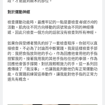
段，才是感到麻木的部位。
對於運動神經
檢查運動功能時，最應牢記的一點是要檢查
每個方向
的
活動。肌肉往不同方向移動的訊號常由不同的神經傳
遞，因此只檢查一個方向的話就沒有檢查到所有神經。
如果你與受縛者預先約好了一套檢查程序，你就可以直
接檢查，不必為了討論而中斷實踐。我是這樣檢查手部
的：我把食指放到他的手心，作為回應他會用他的手指
捏緊我的。接著我用我的其他手指包住他的拳頭，作為
回應他會張手撐開、對抗我輕輕施力的手。這一系列回
應傳達了「我沒事」，也讓我能判斷他仍有正常運動功
能。在實踐前練習這串動作，讓我能對他手指的正常力
道先有概念。