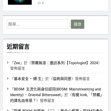
2
搜
尋
關
鍵
近期留言
字:
「
Zee
」於〈
禁羈無涯：邀訪系列【Topologist】2024
〉
發佈留言
「
基本安全 – 縛.生
」於〈
協商與同意
〉發佈留言
「
BDSM: 主流化與身份認同(BDSM: Mainstreaming and
Identity) – Oriental Bittersweet
」於〈
有關 kink, 「禁羈」
的譯名由來是？
〉發佈留言
「
歐美 BDSM 社群史 （二）：舊金山都更，與SM中產化