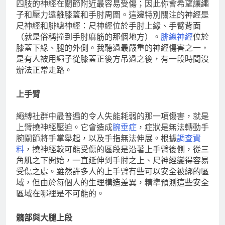
四肢的神經在關節附近最容易受傷；因此你會希望讓繩
子和壓力遠離膝蓋和手肘周圍。這邊特別關注的神經是
尺神經和腓總神經：尺神經位於手肘上緣、手臂背面
（就是俗稱撞到手肘麻筋的那個地方）。
腓總神經
位於
膝蓋下緣、腿的外側。我聽過最嚴重的神經傷害之一，
是有人被用繩子從膝蓋正後方吊過之後，有一段時間沒
辦法正常走路。
上手臂
繩縛社群中最普遍的令人失能耗弱的那一項傷害，就是
上臂撓神經壓迫。它會造成
腕垂症
，症狀是無法轉動手
腕關節將手掌舉起，以及手指無法伸展。根據
調查資
料
，撓神經較可能受傷的區段是沿著上手臂後側，從三
角肌之下開始，一直延伸到手肘之上、尺神經變得容易
受傷之處。雖然許多人的上手臂有些可以安全被綁的區
域，但由於每個人的生理構造差異，精準預測這些安全
區域在哪裡是不可能的。
髖部與大腿上段