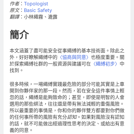
作者
：
Topologist
原文
：
Basic Safety
翻譯
：小林繩霧、漉露
簡介
本文涵蓋了盡可能安全從事繩縛的基本技術面。除此之
外，好好瞭解繩縛中的
〈協商與同意〉
也極度重要。關
於探索繩縛社群的一般資源與建議可在
〈繩縛初步〉
中
找到。
很多時候，一場繩縛實踐最危險的部分可能其實是上車
開到你夥伴家的那一段。然而，若在安全這件事情上輕
忽的話，繩縛是能夠致命的；甚至，即使是明智的人會
選用的那些綁法，往往還是帶有無法減輕的重傷風險。
所以最重要的事情是，你和你的夥伴雙方都要對你們做
的任何事所帶的風險有充分
認知
。如果對風險沒有認知
的話，就不可能做出經過理性思考的決定、或給出有意
義的同意。