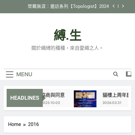
Skip
禁羈無涯：邀訪系列【Topologist】2024
to
content
2024 縄紋 in 臺灣
縛.生
《縛生講座》#22 日本繩縛社群跑跳生存報告
貓樓上周年慶 特別企劃 X 國際邀約計劃
關於繩縛的種種，來自愛繩之人。
【Tamandua】
禁羈無涯：邀訪系列【Topologist】2024
2024 縄紋 in 臺灣
MENU
《縛生講座》#22 日本繩縛社群跑跳生存報告
協商與同意
貓樓上周年慶 特別
HEADLINES
2023-10-02
2026-03-31
Home
2016