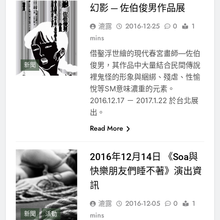
幻影 ─ 佐伯俊男作品展
漉露
2016-12-25
0
1
mins
借鑿浮世繪的現代春宮畫師—佐伯
俊男，其作品中大量結合民間傳說
新聞
裡鬼怪的形象與綑綁、殘虐、性愉
悅等SM意味濃重的元素。
2016.12.17 － 2017.1.22 於台北展
出。
Read More
2016年12月14日 《Soa與
快樂朋友們睡不著》演出資
訊
漉露
2016-12-05
0
1
新聞
活動
mins