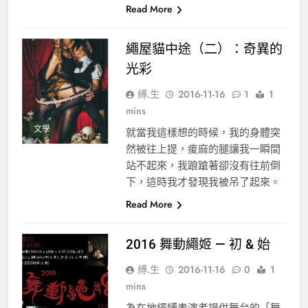
Read More
繩屋貓中途（二）：奇異的
光彩
縛.生
2016-11-16
1
1
mins
文學
就當我這樣想的時候，我的身體突
然被往上提，痠麻的腿讓我一瞬間
站不起來，我踉蹌著卻沒有往前倒
下，這時我才發現我被吊了起來。
Read More
2016 舞動繩姬 — 初 & 始
縛.生
2016-11-16
0
1
mins
為在地繩縛表演者提供舞台的「舞