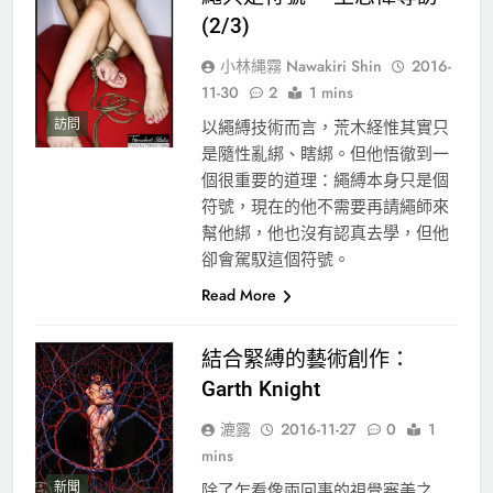
(2/3)
小林縄霧 Nawakiri Shin
2016-
11-30
2
1 mins
訪問
以繩縛技術而言，荒木経惟其實只
是隨性亂綁、瞎綁。但他悟徹到一
個很重要的道理：繩縛本身只是個
符號，現在的他不需要再請繩師來
幫他綁，他也沒有認真去學，但他
卻會駕馭這個符號。
Read More
結合緊縛的藝術創作：
Garth Knight
漉露
2016-11-27
0
1
mins
新聞
除了乍看像兩回事的視覺審美之