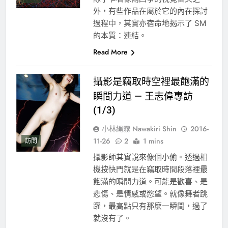
外，有些作品在屬於它的內在探討
過程中，其實亦宿命地揭示了 SM
的本質：連結。
Read More
攝影是竊取時空裡最飽滿的
瞬間力道 — 王志偉專訪
(1/3)
小林縄霧 Nawakiri Shin
2016-
11-26
2
1 mins
訪問
攝影師其實說來像個小偷。透過相
機按快門就是在竊取時間段落裡最
飽滿的瞬間力道。可能是歡喜、是
悲傷、是情感或慾望。就像舞者跳
躍，最高點只有那麼一瞬間，過了
就沒有了。