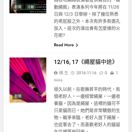
動繩姬」表演系列今年將在 11/26
新聞
活動
日與 12/3 日舉辦。除了幾位熟悉
的老屁股之外，本次有許多新面孔
加入。這次的演出會有怎麼樣的火
花呢?
Read More
12/16, 17《繩屋貓中途》
縛.生
2016-11-16
0
1
mins
很久以前，在歌舞昇平的時代，有
個老好人，一邊經營繩屋，一邊收
新聞
養貓。因為是繩屋，這裡的貓可不
只是貓而已。她們是非常驕傲的生
物。戰爭來臨，老好人放下繩屋，
也從軍去了。而喜歡老好人的貓留
在店裡等他回來。