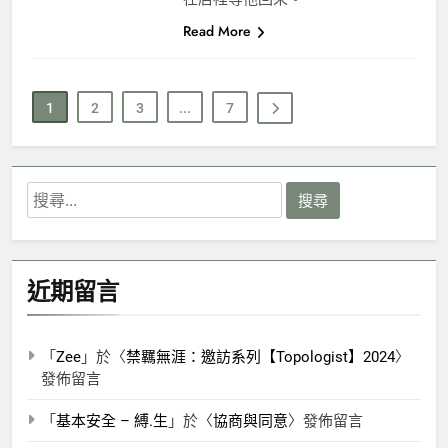
Read More
1
2
3
...
7
搜
尋
關
鍵
近期留言
字:
「
Zee
」於〈
禁羈無涯：邀訪系列【Topologist】2024
〉
發佈留言
「
基本安全 – 縛.生
」於〈
協商與同意
〉發佈留言