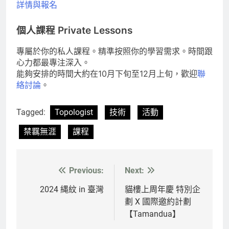
詳情與報名
個人課程 Private Lessons
專屬於你的私人課程。精準按照你的學習需求。時間跟
心力都最專注深入。
能夠安排的時間大約在10月下旬至12月上旬，歡迎
聯
絡討論
。
Tagged:
Topologist
技術
活動
禁羈無涯
課程
Previous:
Next:
文
章
2024 縄紋 in 臺灣
貓樓上周年慶 特別企
劃 X 國際邀約計劃
導
【Tamandua】
覽