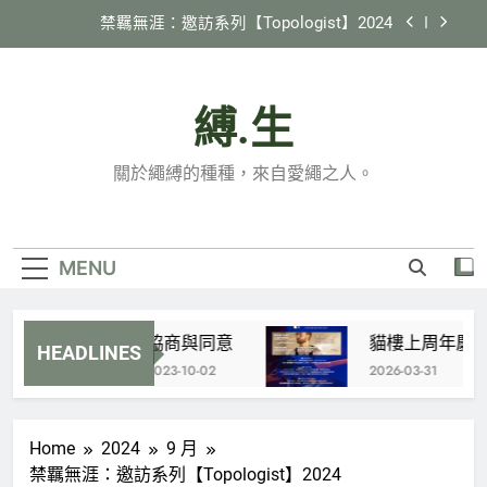
Skip
禁羈無涯：邀訪系列【Topologist】2024
to
content
2024 縄紋 in 臺灣
縛.生
《縛生講座》#22 日本繩縛社群跑跳生存報告
貓樓上周年慶 特別企劃 X 國際邀約計劃
關於繩縛的種種，來自愛繩之人。
【Tamandua】
禁羈無涯：邀訪系列【Topologist】2024
2024 縄紋 in 臺灣
MENU
《縛生講座》#22 日本繩縛社群跑跳生存報告
協商與同意
貓樓上周年慶 特別
HEADLINES
2023-10-02
2026-03-31
Home
2024
9 月
禁羈無涯：邀訪系列【Topologist】2024