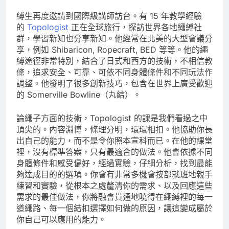
縛生再度邀請到國際級講師訪台。有 15 年教學經驗
的
Topologist
正在全球旅行，探訪世界各地繩縛社
群，學習新知也分享新知。他經常在北美的大型會議分
享，例如 Shibaricon, Ropecraft, BED 等等。他的繩
縛途徑非常特別，結合了日式和西方的技術，不相信教
條，追求安全、可靠、可依不同身體條件和不同玩法作
調整。他發明了很多創新技巧，包含在世界上廣受歡迎
的 Somerville Bowline（丸結）。
論繩子方面的技術，Topologist 的課是我們看過之中
頂尖的。內容淵博，條理分明，環環相扣。他協助你長
出自己的能力，而不是令你照本宣科而已。在他的課堂
裡，沒有標準答案，只有最適合的做法。他會依據不同
身體條件和感受偏好，經過實驗，仔細分析，找到最能
夠達成目的的選項。你會有非常多機會按部就班地親手
練習和實驗，從根本之處釐清你的需求、以及回應這些
需求的最佳做法，你將融會貫通地曉得在繩縛裡的每一
道繩路、每一個結扣選擇如何做的原因，讓這變成屬於
你自己可以應用的能力。