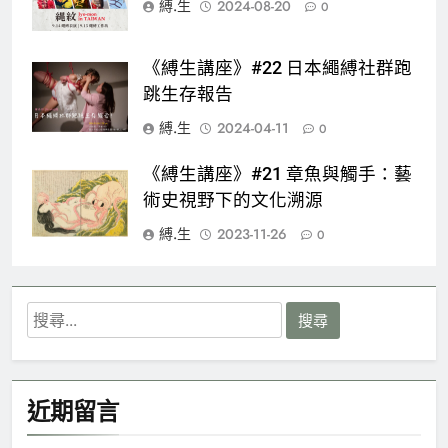
縛.生
2024-08-20
0
《縛生講座》#22 日本繩縛社群跑
跳生存報告
縛.生
2024-04-11
0
《縛生講座》#21 章魚與觸手：藝
術史視野下的文化溯源
縛.生
2023-11-26
0
搜
尋
關
鍵
近期留言
字: