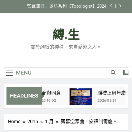
Skip
禁羈無涯：邀訪系列【Topologist】2024
to
content
2024 縄紋 in 臺灣
縛.生
《縛生講座》#22 日本繩縛社群跑跳生存報告
貓樓上周年慶 特別企劃 X 國際邀約計劃
關於繩縛的種種，來自愛繩之人。
【Tamandua】
禁羈無涯：邀訪系列【Topologist】2024
2024 縄紋 in 臺灣
MENU
《縛生講座》#22 日本繩縛社群跑跳生存報告
協商與同意
貓樓上周年慶 特別企
HEADLINES
2023-10-02
2026-03-31
Home
2016
1 月
薄暮空潭曲，安禪制毒龍。