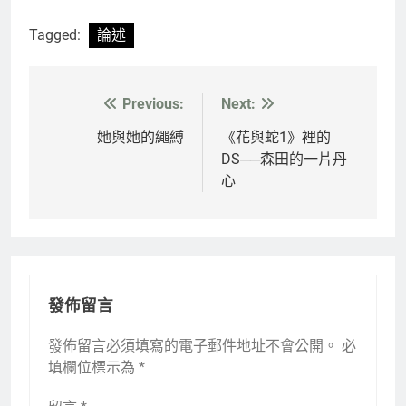
Tagged:
論述
Previous:
Next:
文
章
她與她的繩縛
《花與蛇1》裡的
DS──森田的一片丹
導
心
覽
發佈留言
發佈留言必須填寫的電子郵件地址不會公開。
必
填欄位標示為
*