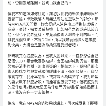
前，否則就是離開。我明白我自己的。
但我不知道該如何往前。起初我把我的舉步維艱歸因於
視覺干擾，導致我綁人時無法專注在型以外的部份。那
時MAYA某天問我，妳會從綁人這件事上得到快樂嗎？
我說，很難，需要某種契機，比如喝茫之後或許比較容
易，但也不能老這樣，畢竟酒後綁人總是不對的嘛。而
且我是個SUB，不是DOM，所以我若要因綁人這事感
到快樂，大概也是因為能夠滿足受縛者吧。
那時我真心這麼以為，因我入圈以來，一直都深信自己
是個SUB。畢竟我喜歡被綁，會因被綁感到興奮，那種
興奮是清晰強烈、無庸置疑的，相較之下，我喝茫那次
綁人時感到的興奮就顯得曖昧不清、毫無頭緒。可卻又
確實存在。我原本猜想，或許是因為喝茫了，我對於型
的要求就不那麼計較，而能著重感受了吧。但我感受到
的是什麼呢?我究竟是因為什麼而興奮呢?卻始終懸而未
決。我沒有進一步去細想。
後來，我在MAYA的情慾繩縛課上，再次感受到了那種