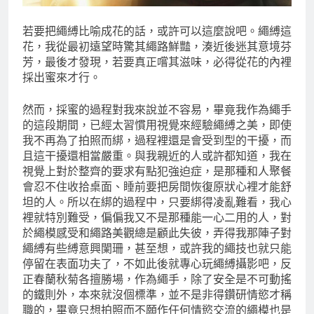
若要把繩縛比喻成花的話，或許可以這麼說吧。繩縛這
花，我從最初遠望時驚其繩路鮮豔，湊近後迷其意境芬
芳，最後才發現，若要真正嚐其滋味，必得從花的內裡
採出蜜來才行。
然而，採蜜的過程對我來說並不容易，畢竟我作為繩手
的這段期間，已經太習慣用視覺來經驗繩縛之美，即使
我不再為了拍照而綁，過程裡還是會受到型的干擾，而
且這干擾還相當嚴重。與我親近的人或許都知道，我在
視覺上對於整齊的要求有點犯強迫症，是那種和人聚餐
會忍不住收拾桌面、睡前要把房間恢復原狀心裡才能舒
坦的人。所以在綁的過程中，只要綁得凌亂難看，我心
裡就特別難受，偏偏我又不是那種能一心二用的人，對
於繩模感受和繩路美觀總是顧此失彼，弄得我那陣子對
繩縛有些縛意興闌珊，甚至想，或許我的繩技也就只能
停留在表面功夫了，不如此後就專心玩繩縛攝影吧，反
正春蘭秋菊各擅勝場，作為繩手，除了安全是不可動搖
的鐵則外，本來就沒個標準，並不是非得鑽研情慾才稱
職的，畢竟只想拍照而不願作任何情慾交流的繩模也是