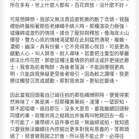
所在多有，世上什麼人都有，百花齊放，沒什麼不好。
可是想歸想，我卻又無法真這麼乾脆的斷了念頭。我腦
裡始終盤桓著那些老練繩手綁人時，那種渲染力極強、
或纏綿或激烈的情境，揉合了壓抑與釋放，像海底火山
爆發，雙方心底的情緒渴望都在此刻猛然湧現，複雜，
濃郁，幽深，具有份量。它不見得賞心悅目，可是更為
撼動人心，叫人屏息，耐人尋味。若要把注重型的華麗
綁法比作花腔，那麼這種注重情慾的綁法或許更接近爵
士，我會為前者陶醉，為後者落淚，不能說哪個更高
明，只能說我無疑更受後者吸引，因為較之讚嘆，我更
嚮往觸發沉思或感動，那對我來說，更貼近靈魂。
因此當我回頭看自己過往拍的那些繩縛照時，便覺得索
然無味了。美是美，但那種美單純，淺薄，一望即知，
禁不起咀嚼，過目即忘，沒多大意思，要我繼續回頭幹
同樣的事，就像井底之蛙跳出井後再叫牠跳回去一般，
不可能了。連帶綁人這件事也是。無論綁或拍，我知道
只要我無法繼續往內挖掘出更多對我有意義的，等興頭
過了，就會被我拋之於後。所以我不能止步，必得往