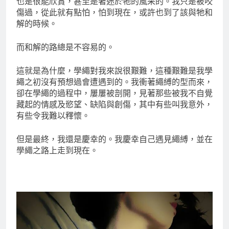
也是很能欣賞，甚至是著迷於牠的風采的。我只是被咬
傷過，從此就有點怕，怕到現在，或許也到了該與牠和
解的時候。
而和解的路總是不容易的。
這就是為什麼，學繩對我來說很艱難，這種艱難是我學
繩之初沒有預想過會遭遇到的。我衝著繩縛的型而來，
卻在學繩的過程中，屢屢被剖開，見著那些被我不自覺
藏起的情感及慾望、缺陷與創傷，其中有些叫我意外，
有些令我難以釋懷。
但是最終，我還是慶幸的。我慶幸自己遇見繩縛，並在
學繩之路上走到現在。