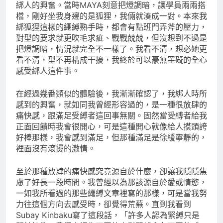
綁人的興奮。當時MAYA刻意把燈調暗，讓學員兩兩搭
檔，剛好坐我身邊的是狐狸，我倆就湊成一對。本來我
綁狐狸這樣的繩縛熟手時，都會有點班門弄斧的壓力，
對型的要求就更吹毛求疵、戰戰兢兢，但沒想到不過是
把燈調暗，情況就完全不一樣了。我看不清，想必她更
看不清，型不再構成干擾，我終於可以豪無罣礙的全心
感受綁人這件事。
在經過幾番類似的體驗後，我漸漸確認了，我綁人時所
感到的興奮，就如同我曾經形容過的，是一種很放肆的
痛快感，跟滿足受縛者這回事無關。固然當受縛者給我
正面回饋時我會很開心，可是這種開心就像給人摸頭誇
好棒那樣，我會感到滿足，但那種滿足是徐緩寧靜的，
裡面沒有滾燙的激情。
至於那種放肆的痛快感究竟源自於什麼，卻讓我隱隱焦
慮了好長一段時間。我曾經以為那該源自於愛或情慾，
一如我所看過的那些繩縛文章裡寫的那樣，可是當我努
力往這個方向去感受時，卻覺得荒蕪。直到我看到
Subay Kinbaku寫了這段話，「許多人認為緊縛只是