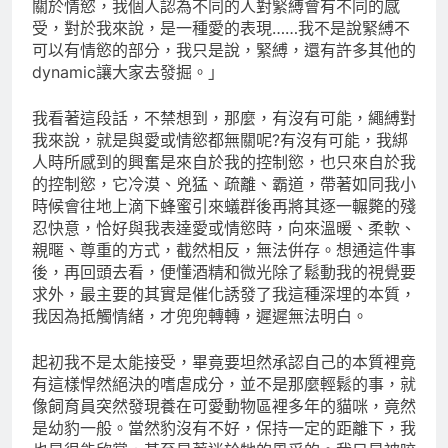
關於情慾，我個人認為不同的人對緊縛會有不同的感
受，對於我來說，是一種愛的表現……我不是說緊縛不
可以有情慾的部分，我只是說，緊縛，還有許多其他的
dynamic讓大家去發掘。」
我看著這段話，不禁想到，那麼，有沒有可能，繩縛對
我來說，就是與愛或情慾都無關呢?有沒有可能，我綁
人時所感到的興奮是來自於我的控制慾，也只來自於我
的控制慾，它冷漠、兇猛、疏離、霸道，帶著如同我小
時候會往地上滴下蜂蜜引來蟻群後再將其逐一輾斃的殘
忍快意，恰好與我表達愛或情慾時，向來溫暖、柔軟、
親暱、尊重的方式，截然相反，無法倂存。想通這件事
後，再回頭去看，便懂酒精和微光除了鬆動我的視覺要
求外，最主要的其實是催化誘發了我這種深埋的本質，
我因為抵觸情緒，才兜兜轉轉，遲遲無法明白。
起初我不是太能接受，畢竟要坦然承認自己的本質裡竟
有這樣悍然絕決的嗜虐成分，並不是那麼輕鬆的事，就
像飼育員突然發現養在可愛動物區裡多年的貓咪，竟然
是幼豹一般。當然豹沒有不好，保持一定的距離下，我