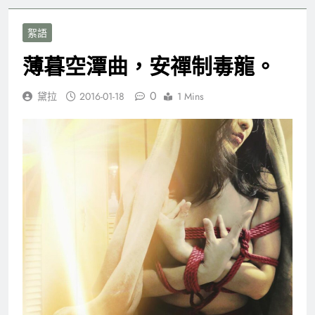
絮語
薄暮空潭曲，安禪制毒龍。
0
黛拉
2016-01-18
1 Mins