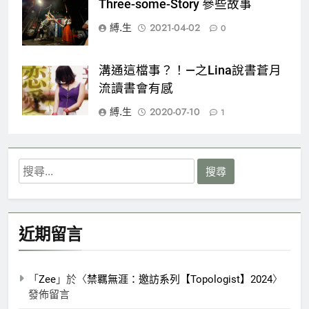
Three-some-Story 參些故事
縛.生
2021-04-02
0
溝通這檔事？！—之Lina說書蒼月
流讀書會有感
縛.生
2020-07-10
1
搜
尋
關
鍵
近期留言
字:
「
Zee
」於〈
禁羈無涯：邀訪系列【Topologist】2024
〉
發佈留言