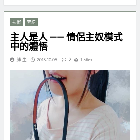
技術
絮語
主人是人 —— 情侶主奴模式
中的體悟
2
縛.生
2018-10-05
1 Mins