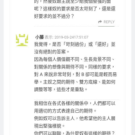
的，然後奴跟主說至少給我個堅強的面
呢？這樣奴的要求是否太苛刻了，還是還
好要求的並不過分？
REPLY
小藤
表示:
2019-03-2417:51:07
我覺得，是否「苛刻過份」或「還好」並
沒有絕對的答案。
因為每個人價值觀不同、生長背景不同、
對關係的想像與期待不同。同樣的要求，
對 A 來說非常苛刻，對 B 卻可能是輕而易
舉。主奴之間的期待、雙方底線、能如何
調整等等，這些才是重點。
我相信在各式各樣的關係中，人們都可以
用適切的方式表達自己的期待。
例如奴可以告訴主人，他希望他的主人展
現出堅強樣貌。
你們可以聊聊，為什麼奴有這樣的期待？