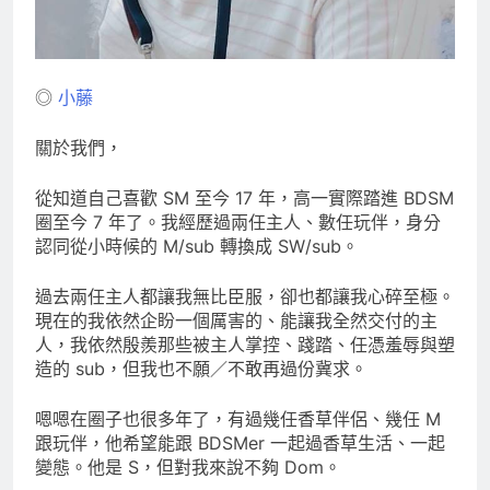
◎
小藤
關於我們，
從知道自己喜歡 SM 至今 17 年，高一實際踏進 BDSM
圈至今 7 年了。我經歷過兩任主人、數任玩伴，身分
認同從小時候的 M/sub 轉換成 SW/sub。
過去兩任主人都讓我無比臣服，卻也都讓我心碎至極。
現在的我依然企盼一個厲害的、能讓我全然交付的主
人，我依然殷羨那些被主人掌控、踐踏、任憑羞辱與塑
造的 sub，但我也不願／不敢再過份冀求。
嗯嗯在圈子也很多年了，有過幾任香草伴侶、幾任 M
跟玩伴，他希望能跟 BDSMer 一起過香草生活、一起
變態。他是 S，但對我來說不夠 Dom。