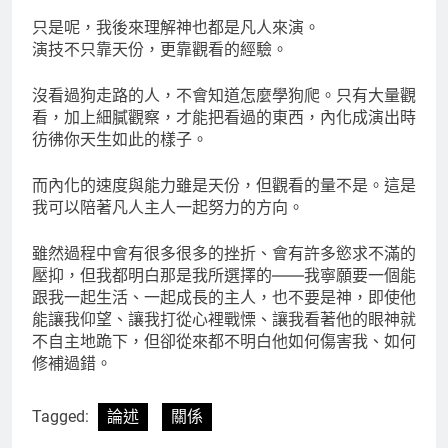
只是呢，我後來理解神也都是凡人來演。
演技不只靠天份，更靠觀看的經驗。
沒看過狗走路的人，不會知道怎麼學狗爬。只有大量觀
看，加上細膩觀察，才能把看過的東西，內化成演出時
彷彿你天生如此的樣子。
而內化的速度與能力雖是天份，但觀看的量不是。這是
我可以陪著凡人主人一起努力的方向。
雖然過程中會有很多很多的挫折、會有許多慾求不滿的
壓抑，但我都明白那是我所選擇的——我寧願要一個能
跟我一起生活、一起成長的主人，也不要是神，即使他
能讓我仰望、讓我打從心裡戰慄、讓我看著他的眼神就
不自主地跪下，但卻從來都不明白他如何傷害我、如何
修補過錯。
Tagged:
論述
關係