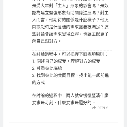
是受大眾對「主人」形象的影響嗎？是奴
認為建立堅強形象有助關係進展嗎？對主
人而言，他期待的關係是什麼樣子？他哭
鬧抱怨時是什麼樣的需求需要被滿足？這
些討論會讓需求變得立體，也讓主奴更了
解自己跟對方。
在討論過程中，可以把握下面幾項原則：
1. 闡述自己的感受，理解對方的感受
2. 尊重彼此底線
3. 找到彼此的共同目標，找出能一起前進
的方式
在討論的過程中，兩人就會慢慢釐清什麼
要求是苛刻、什麼要求是還好的。
REPLY