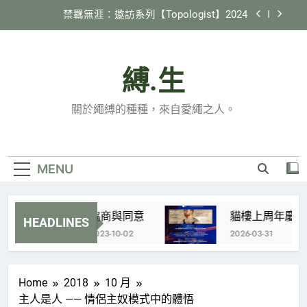
Skip
禁羈無涯：邀訪系列【Topologist】2024
to
content
2024 縄紋 in 臺灣
縛.生
《縛生講座》#22 日本繩縛社群跑跳生存報告
貓樓上周年慶 特別企劃 X 國際邀約計劃
關於繩縛的種種，來自愛繩之人。
【Tamandua】
禁羈無涯：邀訪系列【Topologist】2024
2024 縄紋 in 臺灣
MENU
《縛生講座》#22 日本繩縛社群跑跳生存報告
協商與同意
貓樓上周年慶 特別
HEADLINES
2023-10-02
2026-03-31
Home
2018
10 月
主人是人 —— 情侶主奴模式中的體悟