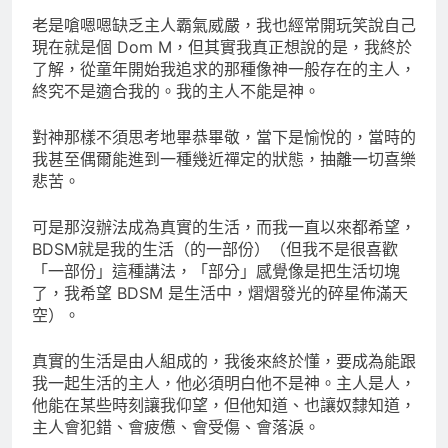
老是嗆嗯嗯缺乏主人霸氣威嚴，我也經常開玩笑說自己
現在就是個 Dom M，但其實我真正想說的是，我終於
了解，從童年開始我追求的那種像神一般存在的主人，
終究不是適合我的。我的主人不能是神。
對神那樣不須思考地畢恭畢敬，當下是愉悅的，當時的
我甚至偶爾能進到一種幾近禪定的狀態，抽離一切喜樂
悲苦。
可是那沒辦法成為真實的生活，而我一直以來都希望，
BDSM就是我的生活（的一部份）（但我不是很喜歡
「一部份」這種講法，「部分」感覺像是把生活切塊
了，我希望 BDSM 是生活中，熠熠發光的碎星佈滿天
空）。
真實的生活是由人組成的，我後來終於懂，要成為能跟
我一起生活的主人，他必須明白他不是神。主人是人，
他能在某些時刻讓我仰望，但他知道、也讓奴隸知道，
主人會犯錯、會疲憊、會受傷、會落淚。