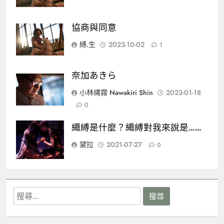
協商與同意
縛.生
2023-10-02
1
奈加あきら
小林縄霧 Nawakiri Shin
2023-01-18
0
繩縛是什麼？繩縛對我來說是……
黛拉
2021-07-27
0
搜
尋
關