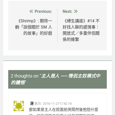
Previous:
Next:
文
章
《Shrimp》: 期待一
《縛生講座》#14 不
齣「說個關於 SM 人
好找人聊的感情事：
導
的故事」的好戲
開放式／多重伴侶關
覽
係的維繫
2 thoughts on “
主人是人 —— 情侶主奴模式中
的體悟
”
漣
表示:
2018-11-2717:42:18
那如果是主人在奴面前哭鬧然後抱怨什麼