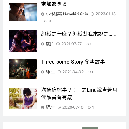
奈加あきら
小林縄霧 Nawakiri Shin
2023-01-18
0
繩縛是什麼？繩縛對我來說是……
黛拉
2021-07-27
0
Three-some-Story 參些故事
縛.生
2021-04-02
0
溝通這檔事？！—之Lina說書蒼月
流讀書會有感
縛.生
2020-07-10
1