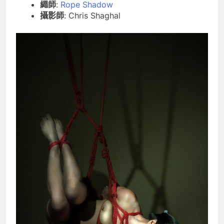
繩師
:
Rope Shadow
攝影師
: Chris Shaghal