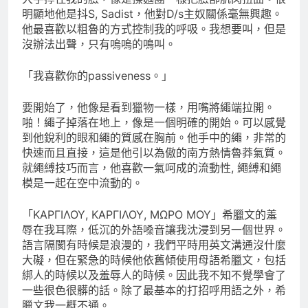
明顯地他是抖S, Sadist，他對D/s主奴關係毫無興趣。
他最喜歡以粗魯的方式控制我的呼吸。我想要叫，但是
沒辦法出聲，只有嗚嗚的鳴叫。
「我喜歡你的passiveness。」
要開始了，他像是看到獵物一樣，用嘴將繩端拉開。
啪！繩子掉落在地上，像是一個明確的開始。可以感覺
到他銳利的眼和繩的質感在胸前。他手中的繩，非常的
快速而且直接，這是他引以為傲的南方熱情魯莽氣質。
就繩縛技巧而言，他喜歡一氣呵成的流動性, 繩縛和繩
模是一起在空中流動的。
「ΚΑΡΓΙΛΟΥ, ΚΑΡΓΙΛΟΥ, ΜΩΡΟ ΜΟΥ」希臘文的羞
辱在我耳際，低沉的外語嗓音讓我沈浸到另一個世界。
語言隔閡有時候是浪漫的，我們平時用英文溝通沒什麼
大礙，但在緊急的時候他依舊傾使用母語希臘文，包括
綁人的時候以及羞辱人的時候。因此我不知不覺學會了
一些很色很髒的話。除了最基本的打招呼用語之外，希
臘文我一概不通。