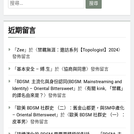
搜
尋
關
鍵
近期留言
字:
「
Zee
」於〈
禁羈無涯：邀訪系列【Topologist】2024
〉
發佈留言
「
基本安全 – 縛.生
」於〈
協商與同意
〉發佈留言
「
BDSM: 主流化與身份認同(BDSM: Mainstreaming and
Identity) – Oriental Bittersweet
」於〈
有關 kink, 「禁羈」
的譯名由來是？
〉發佈留言
「
歐美 BDSM 社群史 （二）：舊金山都更，與SM中產化
– Oriental Bittersweet
」於〈
歐美 BDSM 社群史 （一）：
皮革男
〉發佈留言