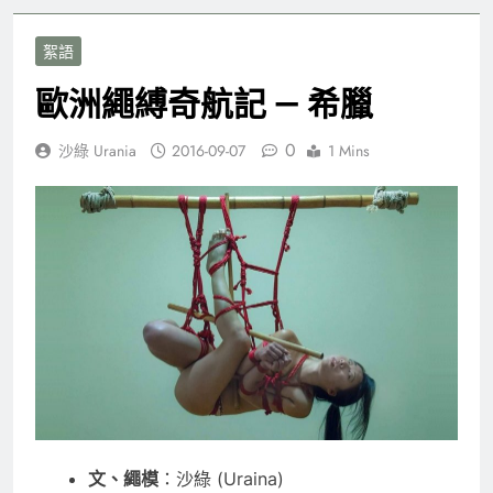
絮語
歐洲繩縛奇航記 — 希臘
0
沙綠 Urania
2016-09-07
1 Mins
文、繩模
：沙綠 (Uraina)