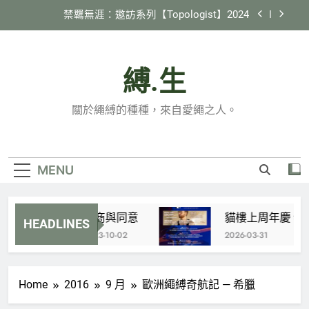
Skip
禁羈無涯：邀訪系列【Topologist】2024
to
content
2024 縄紋 in 臺灣
縛.生
《縛生講座》#22 日本繩縛社群跑跳生存報告
貓樓上周年慶 特別企劃 X 國際邀約計劃
關於繩縛的種種，來自愛繩之人。
【Tamandua】
禁羈無涯：邀訪系列【Topologist】2024
2024 縄紋 in 臺灣
MENU
《縛生講座》#22 日本繩縛社群跑跳生存報告
協商與同意
貓樓上周年慶 特別企劃
HEADLINES
2023-10-02
2026-03-31
Home
2016
9 月
歐洲繩縛奇航記 — 希臘