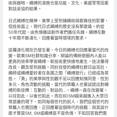
術與器物，繩縛的演進也是功能、文化、美感等等因素
對話妥協的結果。
日式繩縛在精神、美學上受到捕繩術與歌舞伎的影響，
但技術面上，現代日式繩縛的歷史沒有那麼遠。約從
50年代起，由色情雜誌創作者們擔任先鋒，繩縛在數
十年間不斷演化，回應著當時環境的需求。
這種演化現在仍發生著，今日的繩縛也回應著當代的改
變。歐美SM社群知識分享、辯論的傳統使圈內人能以
更高的效率學習繩縛，新技術更快速地產生。技法獲得
改良、觀念受到挑戰。同好自發的繩縛社群日益茁壯，
繩師或繩縛愛好者在各國之間「繩縛旅行」已經成為常
態。「責」的美學與性別觀不足以回應知情同意、性別
多元、角色流動的挑戰，當代的禁羈人也嘗試提出對繩
縛的新詮釋：互動的、對話的…。繩縛一直在改變著，
以往如此，以後也如此。而在BDSM越來越進入大眾日
常語彙的現下，如同每個世代的前人，我們這個世代的
禁羈人也需回應、正回應著這個時代的挑戰：與其談什
麼才算是SM, SM或繩縛是不是色情，不如回答我們需