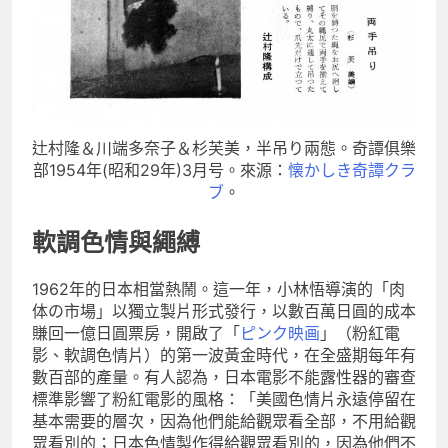
辻村隆＆川端多奈子＆杉芙美，半吊り兩態。奇譚俱樂
部1954年(昭和29年)3月号。來源：
懐かしき奇譚クラ
ブ
。
軟調色情與繩縛
1962年的日本相當熱鬧。這一年，小林悟導演的「肉
体の市場」以獨立製片形式發行，以數百萬日圓的成本
賺回一億日圓票房，開啟了「
ピンク映画
」（粉紅電
影、軟調色情片）的第一波黃金時代，在全盛期每年有
數百部的產量。有人認為，日本電影不能露性器的審查
標準影響了粉紅電影的風格：「美國色情片永遠停留在
基本需要的層次，因為他們能給觀眾看全部，不用給觀
眾看別的；日本色情製作得給觀眾看別的，因為他們不