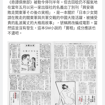
《奇譚俱樂部》被勒令停刊半年。但吉田稔仍不服氣地
在當年五月以另一家出版社的名義出了別刊「興安嶺
敗走関東軍その後の実相」，是一本關於「日本少女間
諜在敗走的關東軍與共軍交戰的中國大陸活躍，被捕受
責的亂波萬丈的大格局故事」，號稱將改編成電影。當
然這並沒有發生，這本SM小說的「實相」成分應該也
不濃吧。