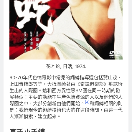
花と蛇, 日活, 1974.
60-70年代色情電影中常見的繩縛指導還包括賀山茂、
上田青柿郎等等，大抵圍繞著由《奇譚俱樂部》雜誌衍
生出的人際圈。這和西方異性戀SM圈在同一時期的發
展類似：主要的動能在生產色情資源的人以及他們的人
[4]
際圈之中，大部分創新由他們開始。
和繩縛相關的則
是：我們現今的繩縛技術也大約在這段時間，由這一代
人漸漸摸索、建立起來。