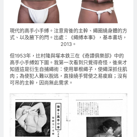
現代的高手小手縛。注意背後的主幹、繩圈繞身體的方
式、以及腋下的閂。出處：《繩縛本事》，基本書坊，
2013。
但1953年，辻村隆與塚本鉄三在《奇譚俱樂部》中的
高手小手縛如下圖。我第一次看到只覺得奇怪，後來才
知道這是衍生自捕繩術：使用單根繩子，使繩深抓住肌
肉；為使犯人難以脫逃，直接繞手臂使之易痠麻；沒有
可吊的主幹，因尚無此需求。