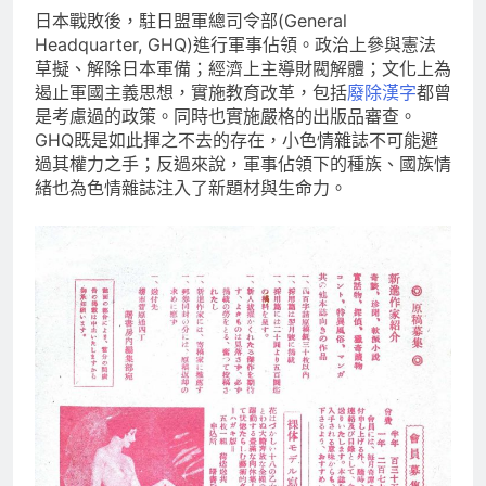
日本戰敗後，駐日盟軍總司令部(General
Headquarter, GHQ)進行軍事佔領。政治上參與憲法
草擬、解除日本軍備；經濟上主導財閥解體；文化上為
遏止軍國主義思想，實施教育改革，包括
廢除漢字
都曾
是考慮過的政策。同時也實施嚴格的出版品審查。
GHQ既是如此揮之不去的存在，小色情雜誌不可能避
過其權力之手；反過來說，軍事佔領下的種族、國族情
緒也為色情雜誌注入了新題材與生命力。