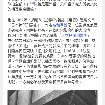
[3]
能拍全部。」
這雖是題外話，又印證了權力與次文化
的相互生產關係。
也在1962年，須磨利之創辦的雜誌《裏窓》連載文章
「日本拷問刑罰史」，作者
名和弓雄
是一位武道家兼歷
史研究者，精通捕縄術。在粉紅電影盛行的大環境下，
1964年新東宝拍攝了同名電影「
日本拷問刑罰史
」，
被公認為日本第一部院線SM電影。該片邀請名和弓雄
擔任「美術」，實際負責的就是片中的繩縛。後來，辻
村隆亦擔任東映「徳川女刑罰史」(1968)、「残酷・
異常・虐待物語 元禄女系図」(1969)等電影的繩縛指
導。早期奇譚俱樂部以插畫居多，後來照片的份量加
重。現在，色情電影也需要繩縛專家的支援。每一階段
都開啟更多機會，也形成了新挑戰。他們得調整自己的
繩縛技術，一方面滿足必須拍出各種畫面的需求或自我
挑戰，一方面必須顧及安全和眾多實際考量。