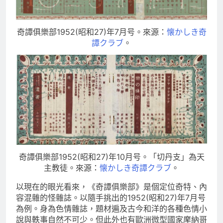
奇譚俱樂部1952(昭和27)年7月号。來源：
懐かしき奇
譚クラブ
。
奇譚俱樂部1952(昭和27)年10月号。「切丹支」為天
主教徒。來源：
懐かしき奇譚クラブ
。
以現在的眼光看來，《奇譚俱樂部》是個定位奇特、內
容混雜的怪雜誌。以隨手挑出的1952(昭和27)年7月号
為例。身為色情雜誌，題材遍及古今和洋的各種色情小
說與軼事自然不可少。但此外也有歐洲微型國家摩納哥