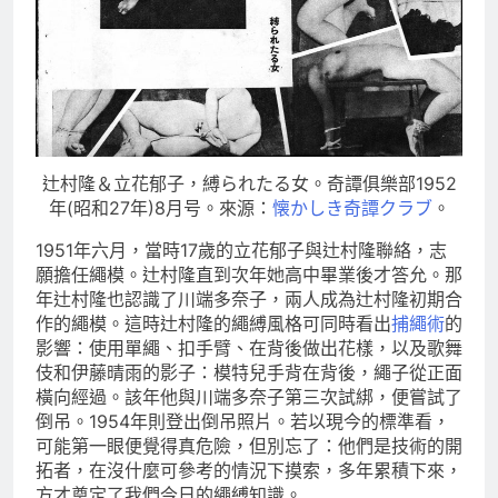
辻村隆＆立花郁子，縛られたる女。奇譚俱樂部1952
年(昭和27年)8月号。來源：
懐かしき奇譚クラブ
。
1951年六月，當時17歲的立花郁子與辻村隆聯絡，志
願擔任繩模。辻村隆直到次年她高中畢業後才答允。那
年辻村隆也認識了川端多奈子，兩人成為辻村隆初期合
作的繩模。這時辻村隆的繩縛風格可同時看出
捕繩術
的
影響：使用單繩、扣手臂、在背後做出花樣，以及歌舞
伎和伊藤晴雨的影子：模特兒手背在背後，繩子從正面
橫向經過。該年他與川端多奈子第三次試綁，便嘗試了
倒吊。1954年則登出倒吊照片。若以現今的標準看，
可能第一眼便覺得真危險，但別忘了：他們是技術的開
拓者，在沒什麼可參考的情況下摸索，多年累積下來，
方才奠定了我們今日的繩縛知識。