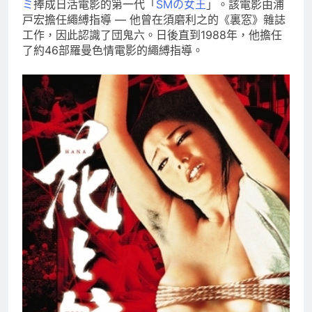
ミ
捧成日活電影的第一代「
SMの女王
」。該電影由浦
戸宏擔任繩縛指導 — 他曾在須磨利之的《裏窓》雜誌
工作，因此認識了団鬼六。日後直到1988年，他擔任
了約46部羅曼色情電影的繩縛指導。