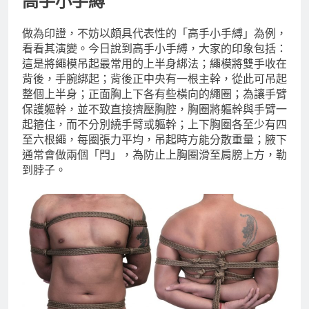
高手小手縛
做為印證，不妨以頗具代表性的「高手小手縛」為例，
看看其演變。今日說到高手小手縛，大家的印象包括：
這是將繩模吊起最常用的上半身綁法；繩模將雙手收在
背後，手腕綁起；背後正中央有一根主幹，從此可吊起
整個上半身；正面胸上下各有些橫向的繩圈；為讓手臂
保護軀幹，並不致直接擠壓胸腔，胸圈將軀幹與手臂一
起箍住，而不分別繞手臂或軀幹；上下胸圈各至少有四
至六根繩，每圈張力平均，吊起時方能分散重量；腋下
通常會做兩個「閂」，為防止上胸圈滑至肩膀上方，勒
到脖子。