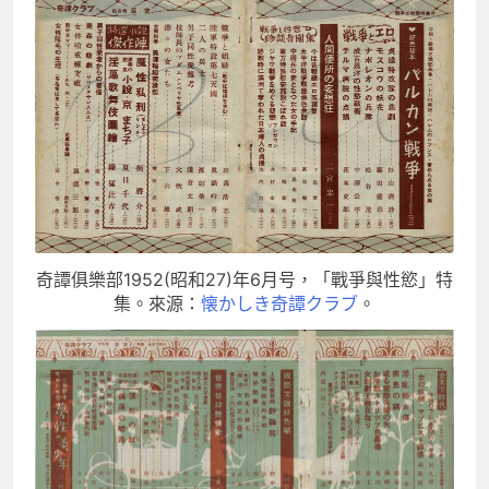
奇譚俱樂部1952(昭和27)年6月号，「戰爭與性慾」特
集。來源：
懐かしき奇譚クラブ
。