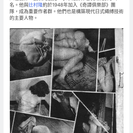
名。他與
辻村隆
約於1948年加入《奇譚俱樂部》團
隊，成為重要作者群。他們也是構築現代日式繩縛技術
的主要人物。