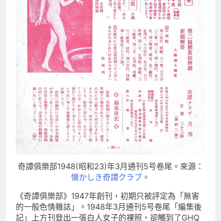
奇譚俱樂部1948(昭和23)年3月通刊5号卷尾。來源：
懐かしき奇譚クラブ
。
《奇譚俱樂部》1947年創刊，初期只被評定為「無害
的一般色情雜誌」。1948年3月通刊5号卷尾「編集後
記」上方刊登出一張白人女子的裸照，卻觸到了GHQ