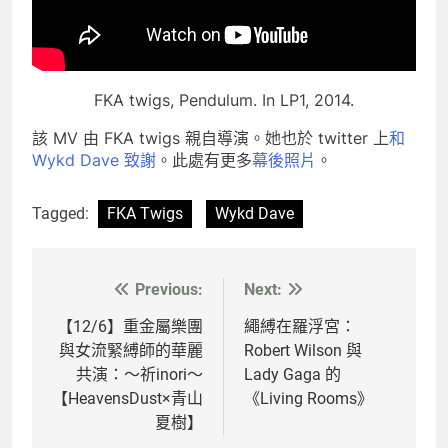
FKA twigs, Pendulum. In LP1, 2014.
該 MV 由 FKA twigs 親自導演。她也於 twitter 上
和
Wykd Dave 致謝
。此處有更多
幕後照片
。
Tagged:
FKA Twigs
Wykd Dave
Previous:
Next:
文
章
【12/6】重金屬樂團
繩縛在羅浮宮：
與女流緊縛師的華麗
Robert Wilson 與
導
共演：～祈inori～
Lady Gaga 的
覽
【HeavensDust×青山
《Living Rooms》
夏樹】