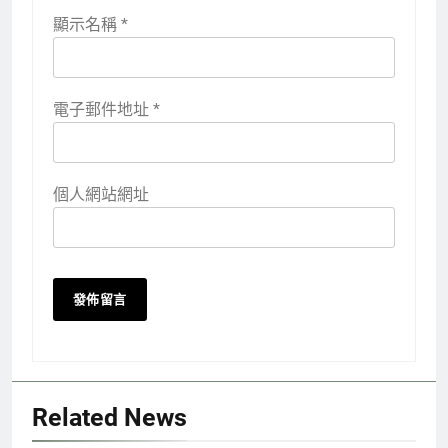
顯示名稱
*
電子郵件地址
*
個人網站網址
Related News