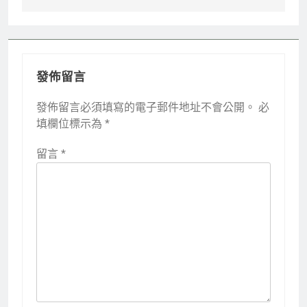
發佈留言
發佈留言必須填寫的電子郵件地址不會公開。
必
填欄位標示為
*
留言
*