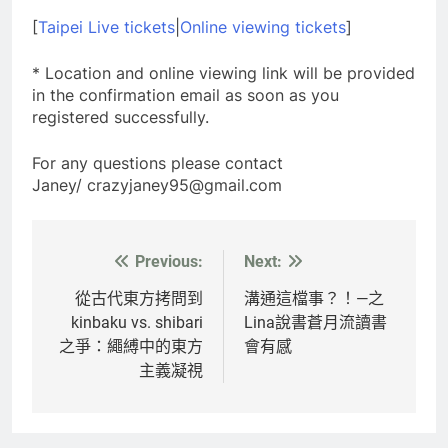
[
Taipei Live tickets
|
Online viewing tickets
]
* Location and online viewing link will be provided
in the confirmation email as soon as you
registered successfully.
For any questions please contact
Janey/
crazyjaney95@gmail.com
Previous:
Next:
文
章
從古代東方拷問到
溝通這檔事？！—之
kinbaku vs. shibari
Lina說書蒼月流讀書
導
之爭：繩縛中的東方
會有感
覽
主義凝視