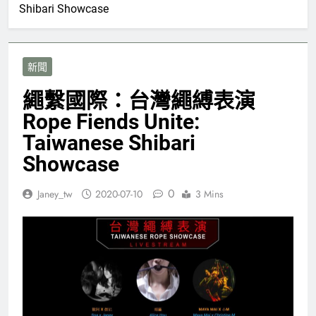
Shibari Showcase
新聞
繩繫國際：台灣繩縛表演
Rope Fiends Unite:
Taiwanese Shibari
Showcase
0
Janey_tw
2020-07-10
3 Mins