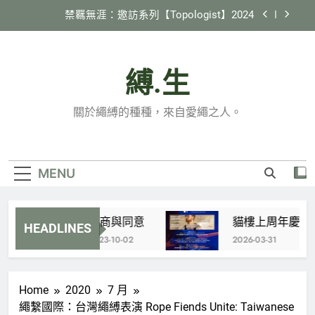
Skip
禁羈無涯：邀訪系列【Topologist】2024
to
content
2024 縄紋 in 臺灣
縛.生
《縛生講座》#22 日本繩縛社群跑跳生存報告
貓樓上周年慶 特別企劃 X 國際邀約計劃
關於繩縛的種種，來自愛繩之人。
【Tamandua】
禁羈無涯：邀訪系列【Topologist】2024
2024 縄紋 in 臺灣
MENU
《縛生講座》#22 日本繩縛社群跑跳生存報告
協商與同意
貓樓上周年慶 特別企
HEADLINES
2023-10-02
2026-03-31
Home
2020
7 月
繩繫國際：台灣繩縛表演 Rope Fiends Unite: Taiwanese