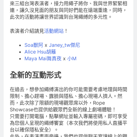
來三組台灣表演者，接力用繩子將你、我與世界緊緊相
連，讓久沒見面的朋友與同好們能在遠端重逢，同時，
此次的活動將讓世界認識到台灣繩縛的多元性。
表演者介紹請見
活動網站
！
Soa獸阿
x
Janey_tw傑尼
Alice Hsu胡籬
Maya Mai舞真夜
x
小M
全新的互動形式
在過去，想參加繩縛演出的你可能需要考慮地理與時間
限制、擔心趕場、露臉與隱私、擔心現場人擠人。然
而，此次除了限額的現場觀眾席以外，Rope
Showcase也提供給觀眾們全新的線上劇場體驗！
只需要打開電腦，點擊網址並輸入專屬密碼，即可享受
為您個人呈現的繩縛饗宴（本次我們將使用私人直播平
台以確保隱私安全）。
此外，在表演畫面旁邊，我們也提供聊天室讓線上的觀