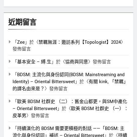
尋
關
鍵
近期留言
字:
「
Zee
」於〈
禁羈無涯：邀訪系列【Topologist】2024
〉
發佈留言
「
基本安全 – 縛.生
」於〈
協商與同意
〉發佈留言
「
BDSM: 主流化與身份認同(BDSM: Mainstreaming and
Identity) – Oriental Bittersweet
」於〈
有關 kink, 「禁羈」
的譯名由來是？
〉發佈留言
「
歐美 BDSM 社群史 （二）：舊金山都更，與SM中產化
– Oriental Bittersweet
」於〈
歐美 BDSM 社群史 （一）：
皮革男
〉發佈留言
「
持續演化的 BDSM 需要更積極的對話 ——「BDSM: 主
流化與身份認同」補述 – Oriental Bittersweet
」於〈
持續