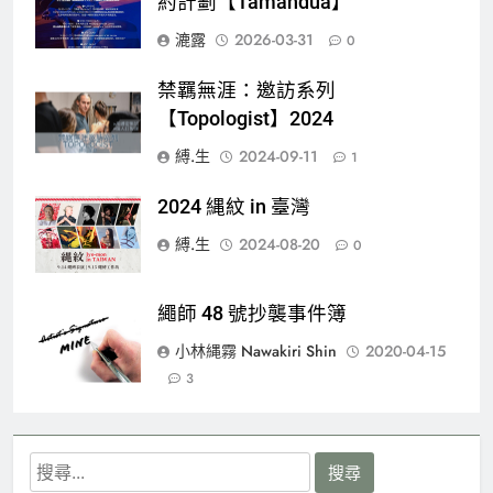
約計劃【Tamandua】
漉露
2026-03-31
0
禁羈無涯：邀訪系列
【Topologist】2024
縛.生
2024-09-11
1
2024 縄紋 in 臺灣
縛.生
2024-08-20
0
繩師 48 號抄襲事件簿
小林縄霧 Nawakiri Shin
2020-04-15
3
搜