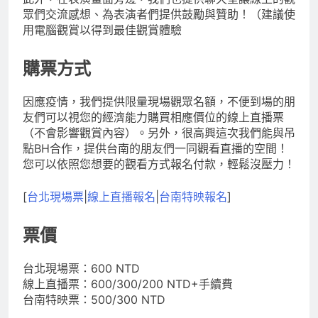
眾們交流感想、為表演者們提供鼓勵與贊助！（建議使
用電腦觀賞以得到最佳觀賞體驗
購票方式
因應疫情，我們提供限量現場觀眾名額，不便到場的朋
友們可以視您的經濟能力購買相應價位的線上直播票
（不會影響觀賞內容）。另外，很高興這次我們能與吊
點BH合作，提供台南的朋友們一同觀看直播的空間！
您可以依照您想要的觀看方式報名付款，輕鬆沒壓力！
[
台北現場票
|
線上直播報名
|
台南特映報名
]
票價
台北現場票：600 NTD
線上直播票：600/300/200 NTD+手續費
台南特映票：500/300 NTD