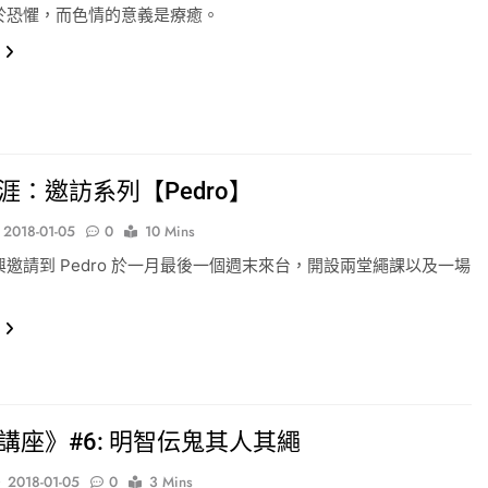
於恐懼，而色情的意義是療癒。
涯：邀訪系列【Pedro】
2018-01-05
0
10 Mins
邀請到 Pedro 於一月最後一個週末來台，開設兩堂繩課以及一場
講座》#6: 明智伝鬼其人其繩
2018-01-05
0
3 Mins