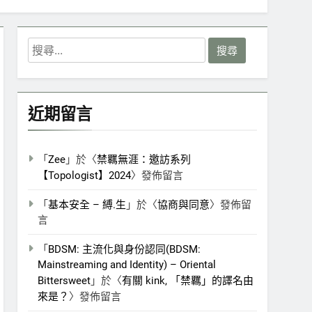
搜
尋
關
鍵
近期留言
字:
「
Zee
」於〈
禁羈無涯：邀訪系列
【Topologist】2024
〉發佈留言
「
基本安全 – 縛.生
」於〈
協商與同意
〉發佈留
言
「
BDSM: 主流化與身份認同(BDSM:
Mainstreaming and Identity) – Oriental
Bittersweet
」於〈
有關 kink, 「禁羈」的譯名由
來是？
〉發佈留言