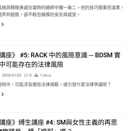
風格與精緻美感在當時的繩師中獨一無二。他的技巧穩重而溫柔，
擺弄到極致，卻不輕忽繩模的安全與感受。
座》 #5: RACK 中的風險意識 ─ BDSM 實
中可能存在的法律風險
2018-01-02
0
1 Mins
過程中，可能涉及哪些法律規範，或引發什麼法律爭議呢？
講座》縛生講座 #4: SM與女性主義的再思