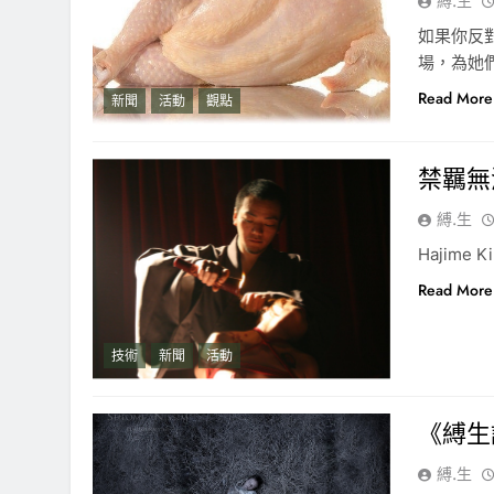
縛.生
如果你反
場，為她
Read More
新聞
活動
觀點
禁羈無涯
縛.生
Hajim
Read More
技術
新聞
活動
《縛生
縛.生