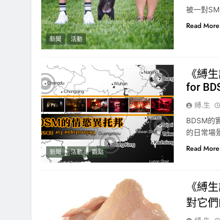
被一對SM
Read More
新聞
活動
《縛生講
for BD
縛.生
BDSM
的日常場
Read More
新聞
活動
觀點
《縛生
對它們