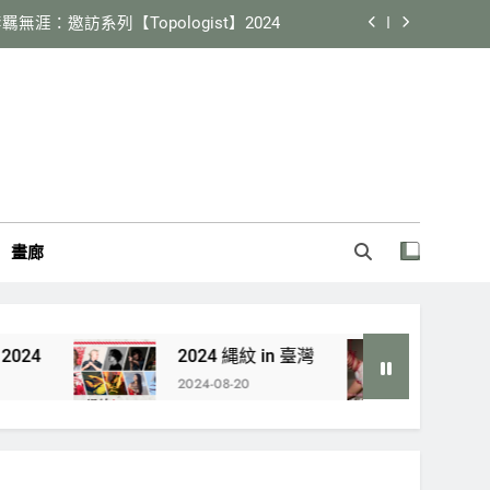
羈無涯：邀訪系列【Topologist】2024
2024 縄紋 in 臺灣
講座》#22 日本繩縛社群跑跳生存報告
別企劃 X 國際邀約計劃【Tamandua】
羈無涯：邀訪系列【Topologist】2024
畫廊
2024 縄紋 in 臺灣
講座》#22 日本繩縛社群跑跳生存報告
2024 縄紋 in 臺灣
《縛生講座》
2024-08-20
2024-04-11